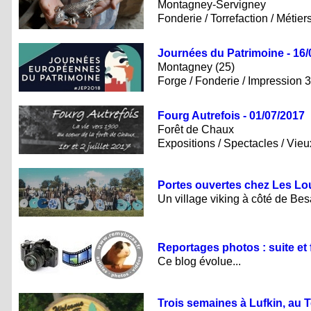
Montagney-Servigney
Fonderie / Torrefaction / Métier
Journées du Patrimoine - 16/
Montagney (25)
Forge / Fonderie / Impression 
Fourg Autrefois - 01/07/2017
Forêt de Chaux
Expositions / Spectacles / Vie
Portes ouvertes chez Les Lou
Un village viking à côté de Be
Reportages photos : suite et f
Ce blog évolue...
Trois semaines à Lufkin, au 