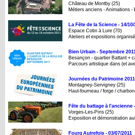
Château de Montby (25)
Métiers anciens - Animations - 
La Fête de la Science - 14/10
Espace Cotin à Lure (70)
Ateliers et expositions organi
Bien Urbain - Septembre 201
Besançon - quartier Battant + 
Parcours artistique dans (et av
Journées du Patrimoine 2011 
Montagney-Servigney (25)
Haut-fourneau / forge / charbonni
Fête du battage à l'ancienne 
Vorges-Les-Pins (25)
Exposition et démonstration au
Fourg Autrefois - 03/07/2011