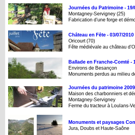
Journées du Patrimoine - 19/
Montagney-Servigney (25)
Fabrication d'une forge et démo
Château en Fête - 03/07/2010
Oricourt (70)
Fête médiévale au château d'Or
Ballade en Franche-Comté - 
Environs de Besançon
Monuments perdus au milieu de
Journées du patrimoine 2009
Maison des charbonniers et dé
Montagney-Servigney
Ferme du tracteur à Loulans-
Monuments et paysages Com
Jura, Doubs et Haute-Saône