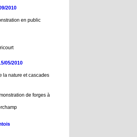
09/2010
nstration en public
icourt
15/05/2010
 la nature et cascades
monstration de forges à
Verchamp
tois