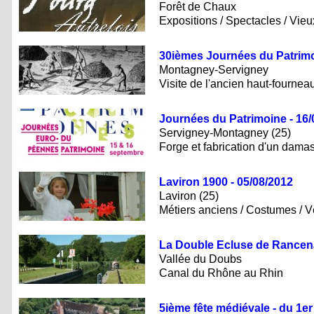
Forêt de Chaux
Expositions / Spectacles / Vie
30ièmes Journées du Patrimo
Montagney-Servigney
Visite de l'ancien haut-fournea
Journées du Patrimoine - 16/
Servigney-Montagney (25)
Forge et fabrication d'un dama
Laviron 1900 - 05/08/2012
Laviron (25)
Métiers anciens / Costumes / V
La Double Ecluse de Rancena
Vallée du Doubs
Canal du Rhône au Rhin
5ième fête médiévale - du 1er