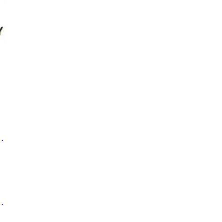
..
..