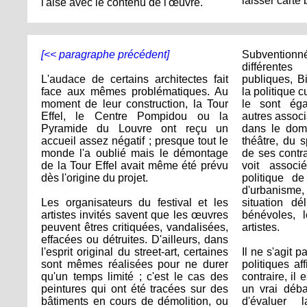
laisser carte 
l'aise avec le contenu de l'œuvre.
[<< paragraphe précédent]
Subventio
différentes 
L'audace de certains architectes fait
publiques, B
face aux mêmes problématiques. Au
la politique 
moment de leur construction, la Tour
le sont éga
Effel, le Centre Pompidou ou la
autres associ
Pyramide du Louvre ont reçu un
dans le dom
accueil assez négatif ; presque tout le
théâtre, du 
monde l'a oublié mais le démontage
de ses contr
de la Tour Effel avait même été prévu
voit assoc
dès l'origine du projet.
politique de
d'urbanisme,
Les organisateurs du festival et les
situation dé
artistes invités savent que les œuvres
bénévoles, l
peuvent êtres critiquées, vandalisées,
artistes.
effacées ou détruites. D'ailleurs, dans
l'esprit original du street-art, certaines
Il ne s'agit 
sont mêmes réalisées pour ne durer
politiques af
qu'un temps limité ; c'est le cas des
contraire, il
peintures qui ont été tracées sur des
un vrai débat
bâtiments en cours de démolition, ou
d'évaluer 