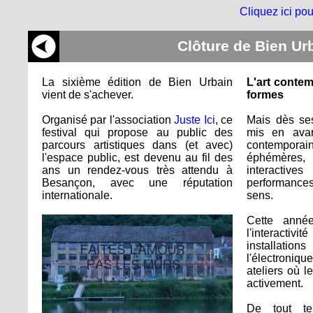
Cliquez ici pou
Clôture de Bien Ur
La sixième édition de Bien Urbain
L'art conte
vient de s'achever.
formes
Organisé par l'association
Juste Ici
, ce
Mais dès se
festival qui propose au public des
mis en avan
parcours artistiques dans (et avec)
contempora
l'espace public, est devenu au fil des
éphémères
ans un rendez-vous très attendu à
interacti
Besançon, avec une réputation
performance
internationale.
sens.
Cette année
l'interact
installa
l'électroni
ateliers où l
activement.
De tout te