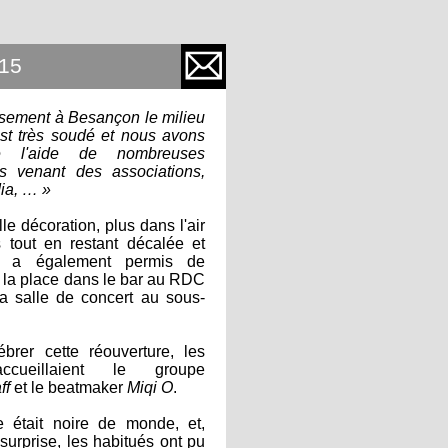
015
sement à Besançon le milieu
est très soudé et nous avons
e l'aide de nombreuses
s venant des associations,
ia, … »
le décoration, plus dans l'air
 tout en restant décalée et
le, a également permis de
e la place dans le bar au RDC
la salle de concert au sous-
ébrer cette réouverture, les
cueillaient le groupe
ff
et le beatmaker
Miqi O
.
e était noire de monde, et,
surprise, les habitués ont pu