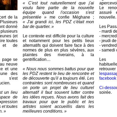
« C'est tout naturellement que j'ai
apercevoi
voulu faire partie de la nouvelle
Le reno
équipe quand l'occasion s'est
assuré 
cert de la
présentée »
me confie Méghane ;
nouvelle.
Plusieurs
« J'ai grandi ici, les PDZ c'était mon
ont donné
bar de quartier. »
Les Passa
plusieurs
- mardi 
jeunes (et
Le contexte est difficile pour la culture
- mercred
ire toutes
et notamment pour les petits lieux
- jeudi d
s et de
alternatifs qui doivent faire face à des
- vendred
normes de plus en plus sévères, aux
- samedi
plaintes des riverains, à la
e page se
gentrification…
Les c
eau neuve
habituel
ce et une
« Nous nous sommes battus pour que
retrouv
l'une des
les PDZ restent le lieu de rencontre et
lespassa
s, s'est
de découverte qu'il a toujours été. Les
facebook
ucien.
contraintes sont nombreuses et quand
on porte un projet de lieu culturel
Ci-desso
t un lieu
alternatif il faut souvent lutter contre
soirée.
espace de
les idées reçues. Nous avons fait des
xpression
travaux pour que le public et les
 et toutes
artistes soient accueillis dans les
n. »
meilleures conditions. »