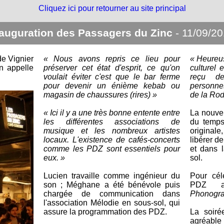
Cliquez ici pour retourner au site principal
auguration des Passagers du Zinc
- 11/09/2
de Vignier
« Nous avons repris ce lieu pour
« Heureu
n appelle
préserver cet état d'esprit, ce qu'on
culturel 
voulait éviter c'est que le bar ferme
reçu d
pour devenir un énième kebab ou
personne
magasin de chaussures (rires) »
de la Rod
« Ici il y a une très bonne entente entre
La nouvel
les différentes associations de
du temps
musique et les nombreux artistes
origina
locaux. L'existence de cafés-concerts
libérer d
comme les PDZ sont essentiels pour
et dans 
eux. »
sol.
Lucien travaille comme ingénieur du
Pour cél
son ; Méghane a été bénévole puis
PDZ ac
chargée de communication dans
Phonogra
l'association Mélodie en sous-sol, qui
assure la programmation des PDZ.
La soiré
agréable 