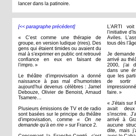
lancer dans la patinoire.
[<< paragraphe précédent]
L'ARTI voi
l'initiative d
« C'est comme une thérapie de
Aviles. L'as
groupe, en version ludique (rires). Des
tous dès l'âg
gens qui étaient timides ou avaient du
mal à s'exprimer en public ont retrouvé
Je demande à
confiance en eux en faisant de
arrivé au thé
l'impro. »
2000, j'ai d
dans une ém
Le théâtre d'improvisation a donné
que les part
naissance à pas mal d'humoristes
de sortir
aujourd'hui devenus célèbres : Jamel
impressionn
Debouze, Olivier de Benoist, Arnaud
faire. »
Tsamere…
« J'étais sur 
Plusieurs émissions de TV et de radio
avait deux
sont basées sur le principe du théâtre
s'inscrire. 
d'improvisation, comme
« On ne
arrivé à Gra
demande qu'à en rire »
sur France 2.
aucune struc
dite, mais j
Concernant la Franche-Comté, c'est
avec le Cabar