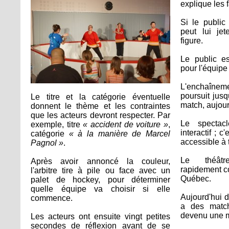
explique les 
Si le public 
peut lui je
figure.
Le public es
pour l'équipe 
L'enchaîne
poursuit jusq
Le titre et la catégorie éventuelle
match, aujour
donnent le thème et les contraintes
que les acteurs devront respecter. Par
Le spectac
exemple, titre
« accident de voiture »
,
interactif ; 
catégorie
« à la manière de Marcel
accessible à 
Pagnol »
.
Le théâtr
Après avoir annoncé la couleur,
rapidement c
l'arbitre tire à pile ou face avec un
Québec.
palet de hockey, pour déterminer
quelle équipe va choisir si elle
Aujourd'hui d
commence.
a des match
devenu une ma
Les acteurs ont ensuite vingt petites
secondes de réflexion avant de se