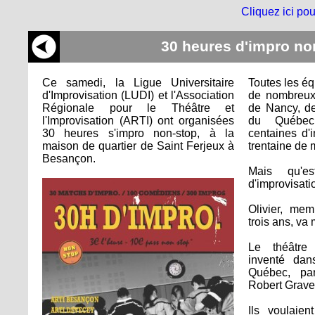
Cliquez ici pou
30 heures d'impro no
Ce samedi, la Ligue Universitaire
Toutes les é
d'Improvisation (LUDI) et l'Association
de nombreux 
Régionale pour le Théâtre et
de Nancy, de
l'Improvisation (ARTI) ont organisées
du Québec
30 heures s'impro non-stop, à la
centaines d'
maison de quartier de Saint Ferjeux à
trentaine de 
Besançon.
Mais qu'es
d'improvisati
Olivier, me
trois ans, va
Le théâtre 
inventé da
Québec, pa
Robert Grave
Ils voulaie