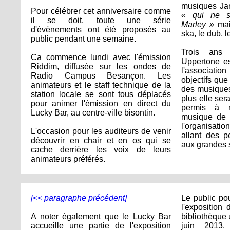
musiques Jam
Pour célébrer cet anniversaire comme
« qui ne s
il se doit, toute une série
Marley »
mais
d'évènements ont été proposés au
ska, le dub, 
public pendant une semaine.
Trois ans 
Ca commence lundi avec l'émission
Uppertone e
Riddim, diffusée sur les ondes de
l'associati
Radio Campus Besançon. Les
objectifs que
animateurs et le staff technique de la
des musique
station locale se sont tous déplacés
plus elle ser
pour animer l'émission en direct du
permis à 
Lucky Bar, au centre-ville bisontin.
musique de r
l'organisati
L'occasion pour les auditeurs de venir
allant des pe
découvrir en chair et en os qui se
aux grandes s
cache derrière les voix de leurs
animateurs préférés.
[<< paragraphe précédent]
Le public po
l'exposition 
A noter également que le Lucky Bar
bibliothèque 
accueille une partie de l'exposition
juin 2013.