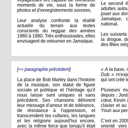
Le second é
moments de vie, sous la forme de
adultes autou
photos et d'enregistrements sonores.
jouer aux dom
Jamaïque, c
Leur analyse confronte la réalité
national.
actuelle du terrain aux textes
conscients du reggae des années
Les suivants 
1960 à 1980. Très enthousiastes, elles
la drogue, d
envisagent de retourner en Jamaïque.
des fêtes re
[<< paragraphe précédent]
« A la base,
Dub »
m'expl
La place de Bob Marley dans l'histoire
qui ont créé 
de la musique, son statut de figure
sociale et politique et l'héritage qu'il
Plusieurs mu
nous laisse sont uniques et sans
depuis : Jord
précédent. Ses chansons délivrent
cœur, Kevin à
leur message d'amour et de tolérance,
clavier et au
de résistance à l'oppression, et
Youri aux pe
transcendent les cultures, les langues
et les religions aujourd'hui encore,
C'est en 200
avec la même force que lorsqu'il était
orienté ver