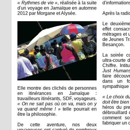
« Rythmes de vie »
, réalisée à la suite
d'information
d'un voyage en Jamaïque en automne
2012 par Morgane et Alysée.
Après la radi
Le deuxième 
effet consac
métrages et u
de Jeunes Tr
Besançon.
La soirée c
ultra-courte
Chiffre. Inti
Just Human
faire découv
dans un fo
sympathique e
Elle montre des clichés de personnes
en itinérances en Jamaïque :
« Le choix du
travailleurs itinérants, SDF, voyageurs.
doit être bien 
« On ne sait pas où on va, mais on y
héros du pre
va quand même ! »
telle pourrait en
débrouillard 
être la philosophie.
comment son
fabriquer un c
De cette aventure, nos deux
voyageuses ont capturé de nombreux