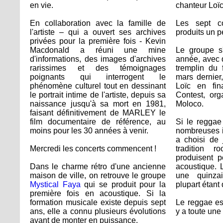
en vie.
chanteur Loïc
En collaboration avec la famille de
Les sept c
l'artiste – qui a ouvert ses archives
produits un p
privées pour la première fois - Kevin
Macdonald a réuni une mine
Le groupe s'
d'informations, des images d'archives
année, avec d
rarissimes et des témoignages
tremplin du 
poignants qui interrogent le
mars dernier
phénomène culturel tout en dessinant
Loïc en fi
le portrait intime de l'artiste, depuis sa
Contest, or
naissance jusqu'à sa mort en 1981,
Moloco.
faisant définitivement de MARLEY le
film documentaire de référence, au
Si le reggae
moins pour les 30 années à venir.
nombreuses i
a choisi de 
Mercredi les concerts commencent !
tradition 
produisent p
Dans le charme rétro d'une ancienne
acoustique. 
maison de ville, on retrouve le groupe
une quinza
Mystical Faya
qui se produit pour la
plupart étant
première fois en acoustique. Si la
formation musicale existe depuis sept
Le reggae es
ans, elle a connu plusieurs évolutions
y a toute une
avant de monter en puissance.