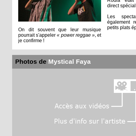
Rodia étai
direct spéci
Les specta
également re
petits plats 
On dit souvent que leur musique
pourrait s'appeler
« power reggae »
, et
je confirme !
Photos de
Mystical Faya