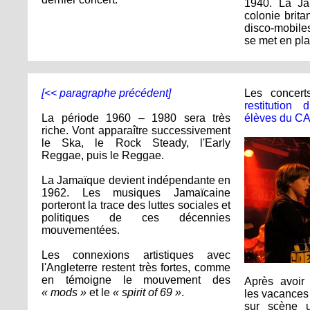
1940. La Ja
colonie brita
disco-mobil
se met en pla
[<< paragraphe précédent]
Les concer
restitutio
La période 1960 – 1980 sera très
élèves du C
riche. Vont apparaître successivement
le Ska, le Rock Steady, l'Early
Reggae, puis le Reggae.
La Jamaïque devient indépendante en
1962. Les musiques Jamaïcaine
porteront la trace des luttes sociales et
politiques de ces décennies
mouvementées.
Les connexions artistiques avec
l'Angleterre restent très fortes, comme
en témoigne le mouvement des
Après avoir 
« mods »
et le
« spirit of 69 »
.
les vacances 
sur scène u