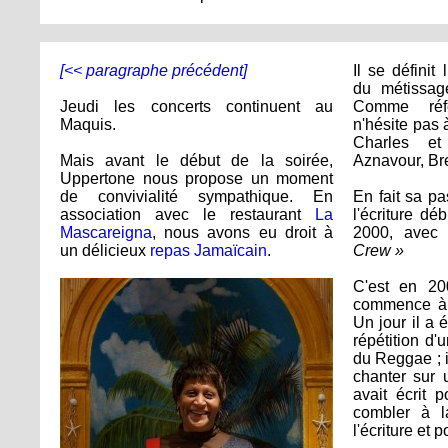
[<< paragraphe précédent]
Il se défini
du métissage
Jeudi les concerts continuent au
Comme réfé
Maquis.
n'hésite pas
Charles e
Mais avant le début de la soirée,
Aznavour, Br
Uppertone nous propose un moment
de convivialité sympathique. En
En fait sa p
association avec le restaurant
La
l'écriture d
Mascareigna
, nous avons eu droit à
2000, avec
un délicieux
repas Jamaïcain
.
Crew »
C'est en 20
commence à 
Un jour il a 
répétition d'
du Reggae ; i
chanter sur u
avait écrit 
combler à l
l'écriture et p