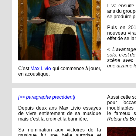
Il va ensuite
ans du grou
se produire p
Puis en 201
nouveau vira
effet de se la
« L'avantag
solo, c'est d
scène avec 
une dizaine l
C'est
Max Livio
qui commence à jouer,
en acoustique.
[<< paragraphe précédent]
Aussi cette so
pour l'occa
Depuis deux ans Max Livio essayes
inoubliables
de vivre entièrement de sa musique
le fameux 
mais c'est la croix et la bannière.
Retour du Bo
Sa nomination aux victoires de la
musique fut une belle surprise et