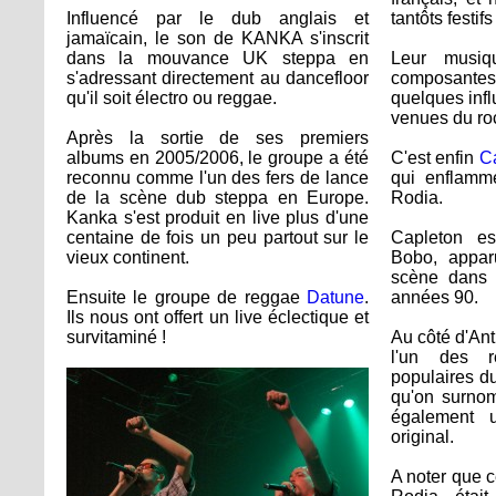
Influencé par le dub anglais et
tantôts festif
jamaïcain, le son de KANKA s'inscrit
dans la mouvance UK steppa en
Leur musiq
s'adressant directement au dancefloor
composant
qu'il soit électro ou reggae.
quelques inf
venues du roc
Après la sortie de ses premiers
albums en 2005/2006, le groupe a été
C'est enfin
C
reconnu comme l'un des fers de lance
qui enflamm
de la scène dub steppa en Europe.
Rodia.
Kanka s'est produit en live plus d'une
centaine de fois un peu partout sur le
Capleton es
vieux continent.
Bobo, appar
scène dans 
Ensuite le groupe de reggae
Datune
.
années 90.
Ils nous ont offert un live éclectique et
survitaminé !
Au côté d'Ant
l'un des r
populaires d
qu'on surn
également u
original.
A noter que c