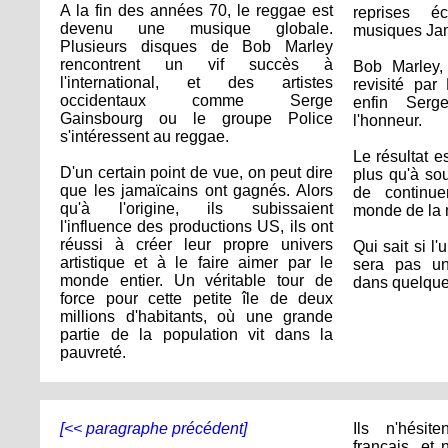
A la fin des années 70, le reggae est
reprises é
devenu une musique globale.
musiques Ja
Plusieurs disques de Bob Marley
rencontrent un vif succès à
Bob Marley, 
l'international, et des artistes
revisité par
occidentaux comme Serge
enfin Serg
Gainsbourg ou le groupe Police
l'honneur.
s'intéressent au reggae.
Le résultat e
D'un certain point de vue, on peut dire
plus qu'à so
que les jamaïcains ont gagnés. Alors
de continue
qu'à l'origine, ils subissaient
monde de la 
l'influence des productions US, ils ont
réussi à créer leur propre univers
Qui sait si l
artistique et à le faire aimer par le
sera pas un
monde entier. Un véritable tour de
dans quelque
force pour cette petite île de deux
millions d'habitants, où une grande
partie de la population vit dans la
pauvreté.
[<< paragraphe précédent]
Ils n'hési
français, et 