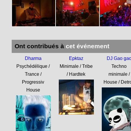
Ont contribués à
cet événement
Dharma
Epktaz
DJ Gao ga
Psychédélique /
Minimale / Tribe
Techno
Trance /
/ Hardtek
minimale /
Progressiv
House / Detro
House