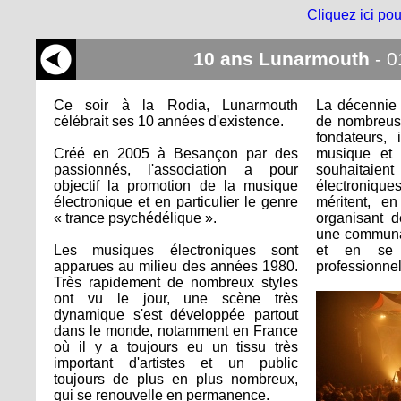
Cliquez ici pou
10 ans Lunarmouth
- 
Ce soir à la Rodia, Lunarmouth
La décennie 
célébrait ses 10 années d'existence.
de nombreuse
fondateurs,
Créé en 2005 à Besançon par des
musique et 
passionnés, l'association a pour
souhaitaien
objectif la promotion de la musique
électroniq
électronique et en particulier le genre
méritent, e
« trance psychédélique ».
organisant d
une communau
Les musiques électroniques sont
et en se s
apparues au milieu des années 1980.
professionnel
Très rapidement de nombreux styles
ont vu le jour, une scène très
dynamique s'est développée partout
dans le monde, notamment en France
où il y a toujours eu un tissu très
important d'artistes et un public
toujours de plus en plus nombreux,
qui se renouvelle en permanence.