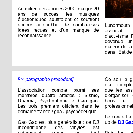
Au milieu des années 2000, malgré 20
ans de succès, les musiques
électroniques souffraient et souffrent
encore aujourd'hui de nombreuses
Lunarmouth 
idées reçues et d'un manque de
associati
reconnaissance.
d'activisme, 
devenue un 
majeur de la
dans l'Est de
[<< paragraphe précédent]
Ce soir la g
était compl
L'association compte parmi ses
que les ass
membres quatre artistes : Sismo,
d'organiser
Dharma, Psychophonic et Gao gao.
bons et p
Les trois premiers officient dans le
professionnel
domaine trance / goa / psychédélique.
Le concert 
Gao Gao est plus généraliste : ce DJ
up de
DJ Ga
inconditionnel des vinyles est
notamment connu en tant
Puis les in