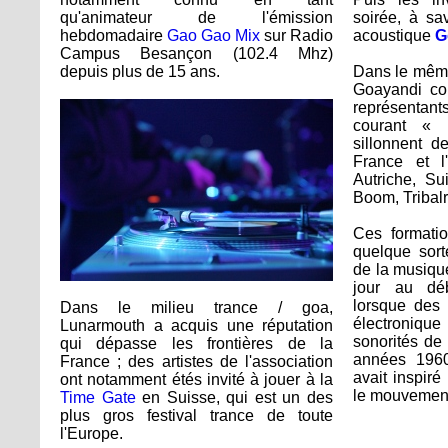
qu'animateur de l'émission
soirée, à sa
hebdomadaire
Gao Gao Mix
sur Radio
acoustique
G
Campus Besançon (102.4 Mhz)
depuis plus de 15 ans.
Dans le même 
Goayandi com
représentant
courant « 
sillonnent d
France et l
Autriche, Su
Boom, Tribalr
Ces formati
quelque sort
de la musique
jour au dé
lorsque des
Dans le milieu trance / goa,
électronique
Lunarmouth a acquis une réputation
sonorités de
qui dépasse les frontières de la
années 196
France ; des artistes de l'association
avait inspiré
ont notamment étés invité à jouer à la
le mouvement
Time Gate
en Suisse, qui est un des
plus gros festival trance de toute
l'Europe.